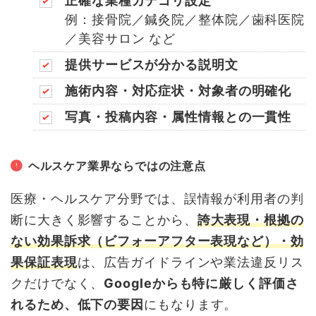
正確な業種カテゴリ設定
例：接骨院／鍼灸院／整体院／歯科医院
／美容サロン など
提供サービスが分かる説明文
施術内容・対応症状・対象者の明確化
写真・投稿内容・属性情報との一貫性
ヘルスケア業界ならではの注意点
医療・ヘルスケア分野では、誤情報が利用者の判
断に大きく影響することから、
誇大表現・根拠の
ない効果訴求（ビフォーアフター表現など）・効
果保証表現
は、広告ガイドラインや業法違反リス
クだけでなく、
Googleからも特に厳しく評価さ
れるため、低下の要因
にもなります。