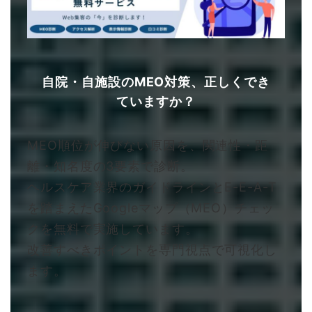
自院・自施設のMEO対策、正しくでき
ていますか？
MEO順位が伸びない原因を、関連性・距
離・知名度の3要素で診断。
ヘルスケア業界のガイドラインとE-E-A-T
を踏まえたGoogleマップ（MEO）チェッ
クを無料で実施しています。
改善すべきポイントを専門視点で可視化し
ます。